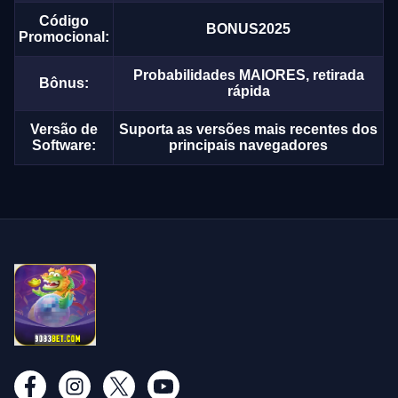
Código
BONUS2025
Promocional:
Probabilidades MAIORES, retirada
Bônus:
rápida
Versão de
Suporta as versões mais recentes dos
Software:
principais navegadores